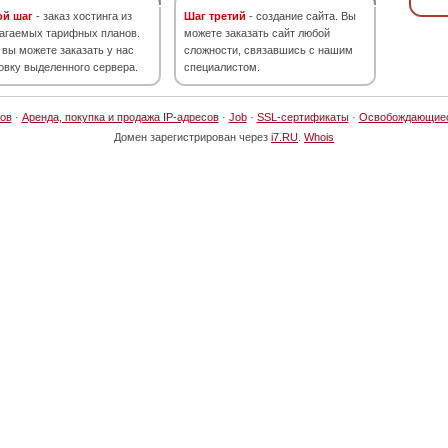
ой шаг
- заказ хостинга из
Шаг третий
- создание сайта. Вы
агаемых тарифных планов.
можете заказать сайт любой
 вы можете заказать у нас
сложности, связавшись с нашим
овку выделенного сервера.
специалистом.
ов
·
Аренда, покупка и продажа IP-адресов
·
Job
·
SSL-сертификаты
·
Освобождающие
Домен зарегистрирован через
i7.RU
.
Whois