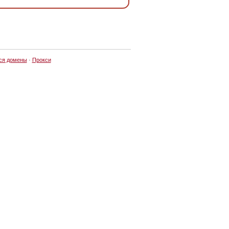
ся домены
·
Прокси