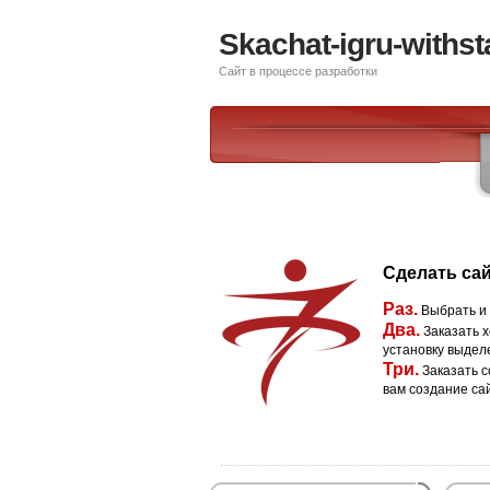
Skachat-igru-withs
Сайт в процессе разработки
Сделать сай
Раз.
Выбрать и
Два.
Заказать х
установку выдел
Три.
Заказать с
вам создание са