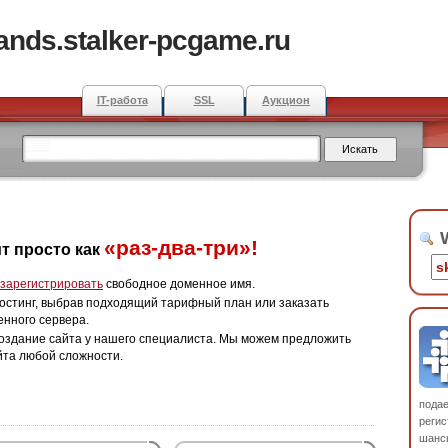
tands.stalker-pcgame.ru
IT-работа
SSL
Аукцион
W
«раз-два-три»!
т просто как
зарегистрировать
свободное доменное имя.
остинг, выбрав подходящий тарифный план или заказать
енного сервера.
оздание сайта у нашего специалиста. Мы можем предложить
йта любой сложности.
пода
регис
шанс